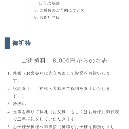
記念撮影
ご祈祷のご予約について
お参り当日
御祈祷
ご祈祷料 8,000円からのお志
修祓（お宮参りに先立ちまして皆様をお祓いしま
す。）
祝詞奏上 （神様へ大和詞で祝詞を奏上いたしま
す。）
鈴祓い
玉串を奉りて拝礼（お父様、もしくはお母様に御代表
で玉串拝礼をしていただきます）
お子様が神様へ御挨拶（神職がお子様を御預かりし、