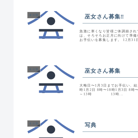
巫女さん募集‼️
未分類
急激に寒くなり皆様ご体調崩され
は、そろそろお正月に向けて準備
お手伝いを募集します。 12月31日2
巫女さん募集
未分類
大晦日〜1月3日までお手伝い、結婚
時1月2日 8時〜18時1月3日 
～13時 13時...
写典
未分類